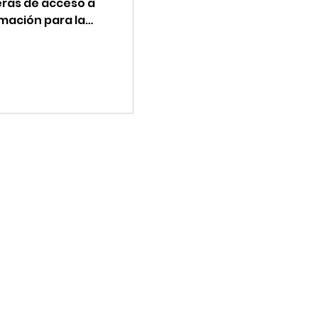
eras de acceso a
mación para la
ención Combinada del VIH
SSR