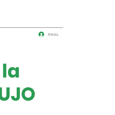
Iniciar sesión
 la
LUJO