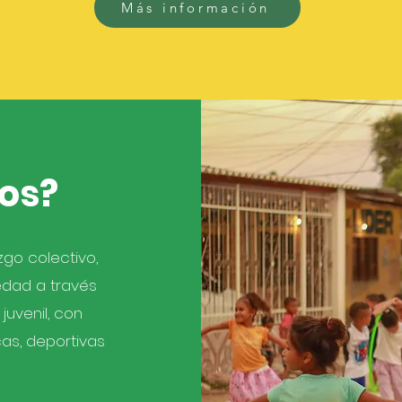
Más información
os?
go colectivo,
edad a través
juvenil, con
cas, deportivas