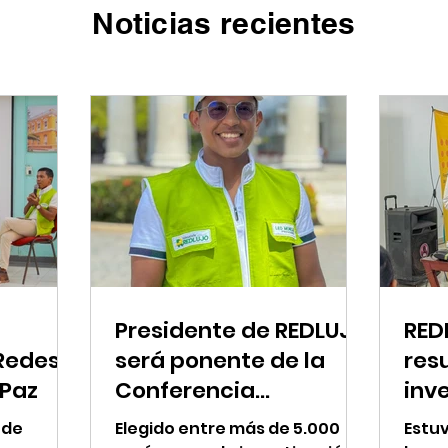
Noticias recientes
Presidente de REDLUJO
RED
Redes
será ponente de la
res
 Paz
Conferencia
inv
Internacional sobre
Rio
 de
Elegido entre más de 5.000
Estuv