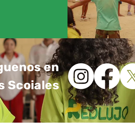
guenos en
s Scoiales