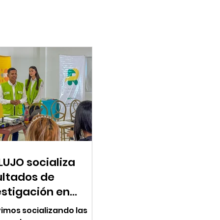
LUJO socializa
ultados de
estigación en
hacha
imos socializando las