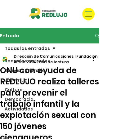
Entrada
Todas las entradas
Dirección de Comunicaciones | Fundación REDLUJO
Todas las entradas
16 feb 2024
1 min de lectura
ONU con ayuda de
Temas generales
REDLUJO realiza talleres
Juventud
Cultura
para prevenir el
Democracia
trabajo infantil y la
Actividades
explotación sexual con
150 jóvenes
cienagueros