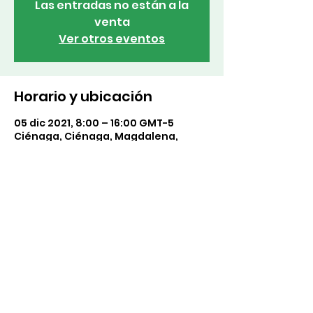
Las entradas no están a la
venta
Ver otros eventos
Horario y ubicación
05 dic 2021, 8:00 – 16:00 GMT-5
Ciénaga, Ciénaga, Magdalena,
Colombia
Compartir este evento
©2021 por Fundación REDLUJO