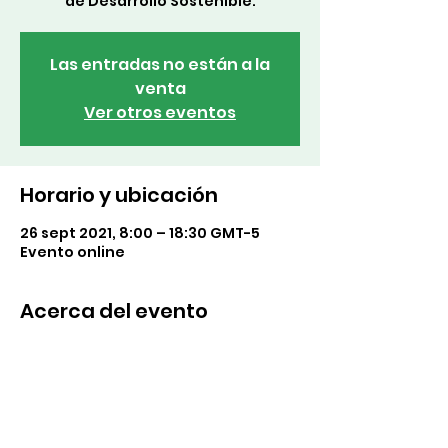
de Desarrollo Sostenible.
Las entradas no están a la
venta
Ver otros eventos
Horario y ubicación
26 sept 2021, 8:00 – 18:30 GMT-5
Evento online
Acerca del evento
Participa con acciones o iniciativas 
que vayan directamente 
relacionados por los ODS publicalas 
en redes sociales con le 
#SemanaGlobalXODS