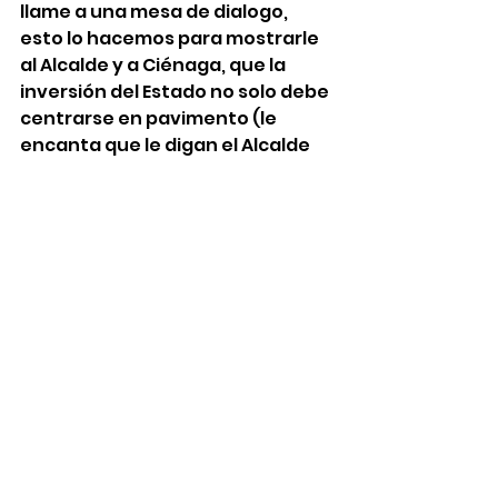
llame a una mesa de dialogo, 
esto lo hacemos para mostrarle 
al Alcalde y a Ciénaga, que la 
inversión del Estado no solo debe 
centrarse en pavimento (le 
encanta que le digan el Alcalde 
del pavimento), necesitamos 
inversión pública para 
reconstruir el tejido social de 
nuestro territorio. 
Necesitamos que actúen y 
cumplan con los que se 
estableció en el Plan de 
Desarrollo Municipal “Ciénaga 
Avanza de la Mano con el 
pueblo”, en su Programa 4 
Inclusión social, subprograma de 
juventud, meta de producto: 