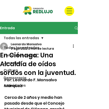
Entrada
Todas las entradas
Leonardo Monsalvo
Todas las entradas
9 ago 2022
2 min de lectura
En Ciénaga: Una
Temas generales
Alcaldía de oídos
Juventud
Cultura
sordos con la juventud.
Democracia
Por: Leonardo F. Monsalvo 
Actividades
Marquez  
Cerca de 2 años y medio han 
pasado desde que el Concejo 